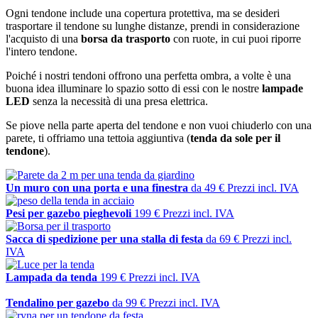
Ogni tendone include una copertura protettiva, ma se desideri
trasportare il tendone su lunghe distanze, prendi in considerazione
l'acquisto di una
borsa da trasporto
con ruote, in cui puoi riporre
l'intero tendone.
Poiché i nostri tendoni offrono una perfetta ombra, a volte è una
buona idea illuminare lo spazio sotto di essi con le nostre
lampade
LED
senza la necessità di una presa elettrica.
Se piove nella parte aperta del tendone e non vuoi chiuderlo con una
parete, ti offriamo una tettoia aggiuntiva (
tenda da sole per il
tendone
).
Un muro con una porta e una finestra
da
49 €
Prezzi incl. IVA
Pesi per gazebo pieghevoli
199 €
Prezzi incl. IVA
Sacca di spedizione per una stalla di festa
da
69 €
Prezzi incl.
IVA
Lampada da tenda
199 €
Prezzi incl. IVA
Tendalino per gazebo
da
99 €
Prezzi incl. IVA