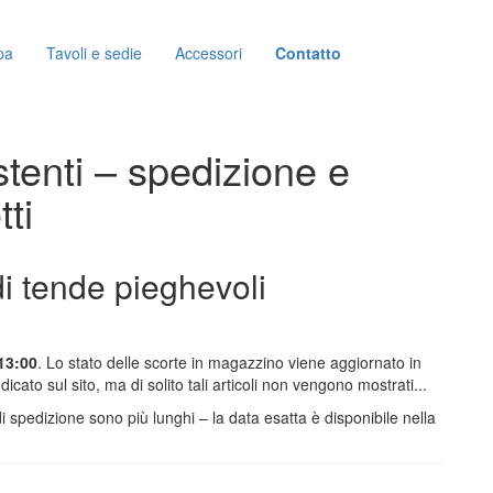
pa
Tavoli e sedie
Accessori
Contatto
stenti – spedizione e
tti
i tende pieghevoli
 13:00
. Lo stato delle scorte in magazzino viene aggiornato in
cato sul sito, ma di solito tali articoli non vengono mostrati...
di spedizione sono più lunghi – la data esatta è disponibile nella