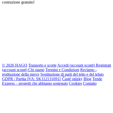
costruzione gratuito!
© 2026 HAGO
Trasporto e scorte
Accedi (account sconti)
Registrati
(account sconti)
Chi siamo
Termini e Condizioni
Reclamo -
restituzione della merce
Sostituzione di parti del tetto e del telaio
GDPR / Partita IVA: SK1121316911
Časté otázky
Blog
Tende
Express – progetti che abbiamo sostenuto
Cookies
Contatto