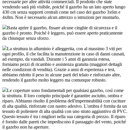
necessarie per altre attività commerciali. Il prodotto che state
vendendo sarà più visibile, poiché il gazebo ha un lato aperto lungo
430 cm senza supporti centrali come nel caso dei gazebo 3x6m e
4x8m. Non è necessario alcun attrezzo o istruzioni per montarlo.
Basta aprire il gazebo, fissare alcune cinghie di sicurezza e il
gazebo è pronto. Poiché è leggero, può essere aperto praticamente
da chiunque senza sforzo.
La struttura in alluminio è alleggerita, con al massimo 3 viti per
ogni profilo, il che facilita la manutenzione in caso di danni causati,
ad esempio, da vandali. Durante i 5 anni di garanzia estesa,
forniamo pezzi di ricambio e assistenza gratuita (maggiori dettagli
nelle condizioni di vendita). Grazie a anni di esperienza e test,
abbiamo ridotto il peso in alcune parti del telaio e rinforzato altre,
rendendo il gazebo molto leggero ma comunque robusto.
Le coperture sono fondamentali per qualsiasi gazebo, così come
la struttura. Il loro compito principale è garantire asciutto, ombra e
riparo. Abbiamo risolto il problema dell'impermeabilità con cuciture
di alta qualità, rinforzate con nastro adesivo. L'ombra è fornita da un
tessuto di poliestere di alta qualità con uno strato aggiuntivo di PVC.
Questo tessuto è tra i migliori nella sua categoria di prezzo. Il riparo
è fornito dalle pareti che impediscono il passaggio del vento, poiché
il gazebo non ha aperture.