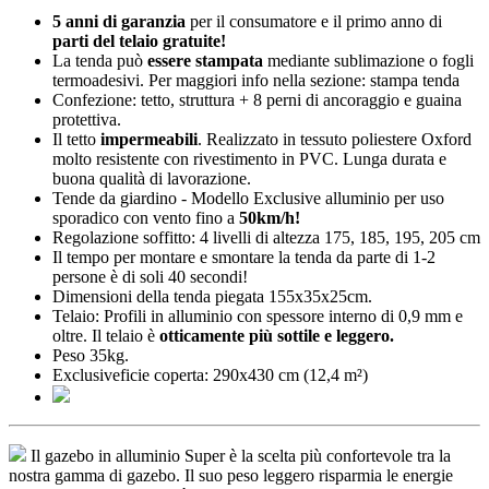
5 anni di garanzia
per il consumatore e il primo anno di
parti del telaio gratuite!
La tenda può
essere stampata
mediante sublimazione o fogli
termoadesivi. Per maggiori info nella sezione: stampa tenda
Confezione: tetto, struttura + 8 perni di ancoraggio e guaina
protettiva.
Il tetto
impermeabili
. Realizzato in tessuto poliestere Oxford
molto resistente con rivestimento in PVC. Lunga durata e
buona qualità di lavorazione.
Tende da giardino - Modello Exclusive alluminio per uso
sporadico con vento fino a
50km/h!
Regolazione soffitto: 4 livelli di altezza 175, 185, 195, 205 cm
Il tempo per montare e smontare la tenda da parte di 1-2
persone è di soli 40 secondi!
Dimensioni della tenda piegata 155x35x25cm.
Telaio: Profili in alluminio con spessore interno di 0,9 mm e
oltre. Il telaio è
otticamente più sottile e leggero.
Peso 35kg.
Exclusiveficie coperta: 290x430 cm (12,4 m²)
Il gazebo in alluminio Super è la scelta più confortevole tra la
nostra gamma di gazebo. Il suo peso leggero risparmia le energie